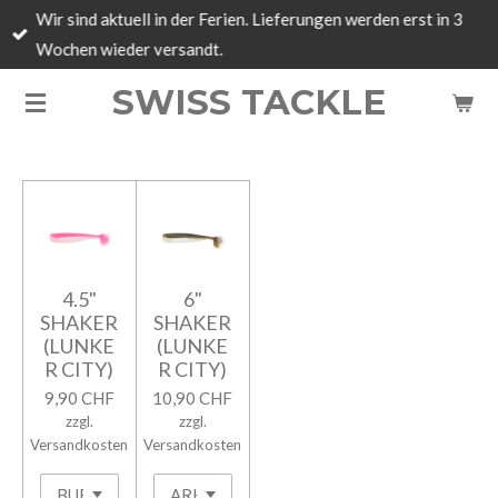
Wir sind aktuell in der Ferien. Lieferungen werden erst in 3
Zum
Wochen wieder versandt.
Hauptinhalt
springen
SWISS TACKLE
4.5"
6"
SHAKER
SHAKER
(LUNKE
(LUNKE
R CITY)
R CITY)
9,90 CHF
10,90 CHF
zzgl.
zzgl.
Versandkosten
Versandkosten