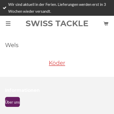
Wir sind aktuell in der Ferien. Lieferungen werden erst in 3
Zum
Wochen wieder versandt.
Hauptinhalt
springen
SWISS TACKLE
Wels
Köder
Informationen
Über uns