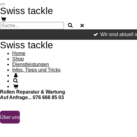
Zum
Swiss tackle
Hauptinhalt
springen
Wir sind aktuell
Swiss tackle
Home
Shop
Dienstleistungen
Infos, Tipps und Tricks
Rollen Reparatur & Wartung
Auf Anfrage... 076 666 85 03
Informationen
Über uns