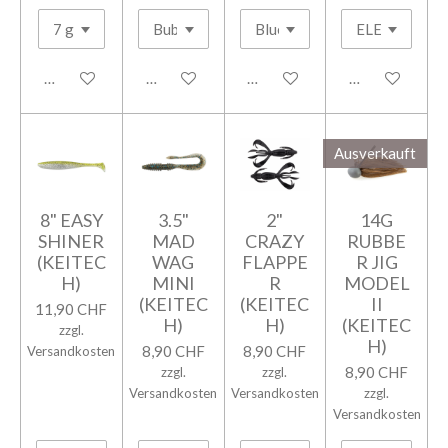
In den Warenkorb
In den Warenkorb
In den Warenkorb
In den Warenk
Ausverkauft
8" EASY
3.5"
2"
14G
SHINER
MAD
CRAZY
RUBBE
(KEITEC
WAG
FLAPPE
R JIG
H)
MINI
R
MODEL
(KEITEC
(KEITEC
II
11,90 CHF
H)
H)
(KEITEC
zzgl.
H)
8,90 CHF
8,90 CHF
Versandkosten
8,90 CHF
zzgl.
zzgl.
Versandkosten
Versandkosten
zzgl.
Versandkosten