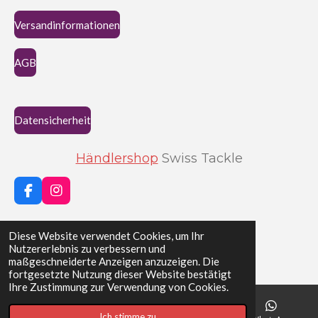
Versandinformationen
AGB
Datensicherheit
Händlershop
Swiss Tackle
F
I
a
n
c
s
Teilen
Teilen
Teilen
Teilen
e
t
Diese Website verwendet Cookies, um Ihr
b
a
© 2023 - 2026 Swiss Tackle
Nutzererlebnis zu verbessern und
o
g
maßgeschneiderte Anzeigen anzuzeigen. Die
o
r
fortgesetzte Nutzung dieser Website bestätigt
k
a
Ihre Zustimmung zur Verwendung von Cookies.
m
Ich stimme zu