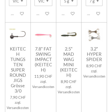
In den Warenkorb
In den Warenkorb
In den Warenkorb
In den Warenk
KEITEC
7.8" FAT
2.5"
3.2"
H
SWING
MAD
HYPER
TUNGS
IMPACT
WAG
SPIDER
TEN
(KEITEC
MINI
8,90 CHF
SUPER
H)
(KEITEC
zzgl.
ROUND
H)
11,90 CHF
Versandkosten
JIGS
8,90 CHF
zzgl.
Grösse
Versandkosten
zzgl.
3/0
Versandkosten
7,90 CHF
zzgl.
Versandkosten