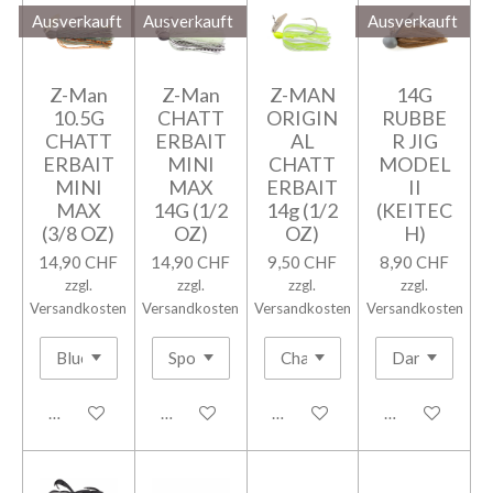
Ausverkauft
Ausverkauft
Ausverkauft
Z-Man
Z-Man
Z-MAN
14G
10.5G
CHATT
ORIGIN
RUBBE
CHATT
ERBAIT
AL
R JIG
ERBAIT
MINI
CHATT
MODEL
MINI
MAX
ERBAIT
II
MAX
14G (1/2
14g (1/2
(KEITEC
(3/8 OZ)
OZ)
OZ)
H)
14,90 CHF
14,90 CHF
9,50 CHF
8,90 CHF
zzgl.
zzgl.
zzgl.
zzgl.
Versandkosten
Versandkosten
Versandkosten
Versandkosten
Bei Verfügbarkeit benachrichtigen
Bei Verfügbarkeit benachrichtigen
In den Warenkorb
Bei Verfügbark