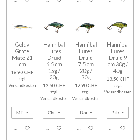
In den Warenkorb
Bei Verfügbarkeit benachrichtigen
In den Warenkorb
In den Warenk
Goldy
Hannibal
Hannibal
Hannibal
Grate
Lures
Lures
Lures
Mate 21
Druid
Druid
Druid 9
cm
6.5 cm
7.5 cm
cm 30g /
15g /
20g /
40g
18,90 CHF
20g
30g
13,50 CHF
zzgl.
12,50 CHF
12,90 CHF
Versandkosten
zzgl.
zzgl.
zzgl.
Versandkosten
Versandkosten
Versandkosten
In den Warenkorb
In den Warenkorb
In den Warenkorb
In den Warenk