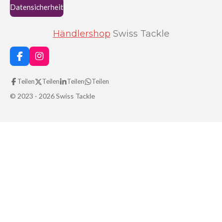
Datensicherheit
Händlershop
Swiss Tackle
F
I
a
n
c
s
Teilen
Teilen
Teilen
Teilen
e
t
b
a
© 2023 - 2026 Swiss Tackle
o
g
o
r
k
a
m