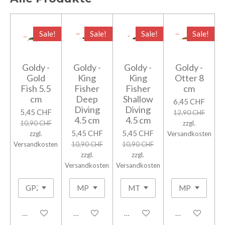
Sale!
Sale!
Sale!
Sale!
Goldy -
Goldy -
Goldy -
Goldy -
Gold
King
King
Otter 8
Fish 5.5
Fisher
Fisher
cm
cm
Deep
Shallow
6,45 CHF
Diving
Diving
5,45 CHF
12,90 CHF
4.5 cm
4.5 cm
10,90 CHF
zzgl.
5,45 CHF
5,45 CHF
zzgl.
Versandkosten
Versandkosten
10,90 CHF
10,90 CHF
zzgl.
zzgl.
Versandkosten
Versandkosten
In den Warenkorb
In den Warenkorb
In den Warenkorb
Details anzeig