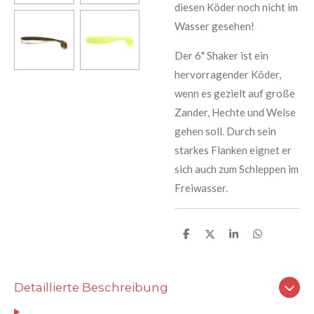
diesen Köder noch nicht im
Wasser gesehen!
Der 6" Shaker ist ein
hervorragender Köder,
wenn es gezielt auf große
Zander, Hechte und Welse
gehen soll. Durch sein
starkes Flanken eignet er
sich auch zum Schleppen im
Freiwasser.
T
T
T
T
e
e
e
e
i
i
i
i
l
l
l
l
e
e
e
e
Detaillierte Beschreibung
n
n
n
n