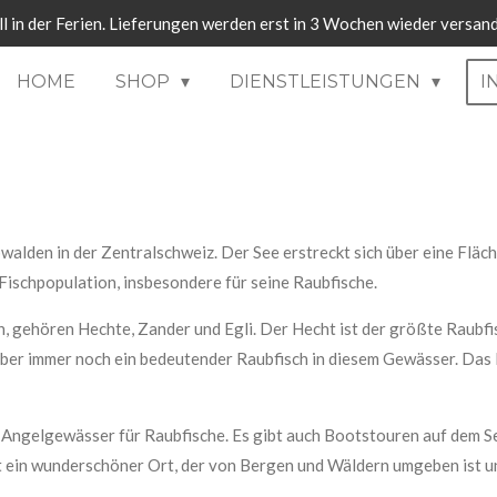
ll in der Ferien. Lieferungen werden erst in 3 Wochen wieder versand
HOME
SHOP
DIENSTLEISTUNGEN
I
walden in der Zentralschweiz. Der See erstreckt sich über eine Fläc
Fischpopulation, insbesondere für seine Raubfische.
 gehören Hechte, Zander und Egli. Der Hecht ist der größte Raubfis
aber immer noch ein bedeutender Raubfisch in diesem Gewässer. Das Eg
Angelgewässer für Raubfische. Es gibt auch Bootstouren auf dem Se
ein wunderschöner Ort, der von Bergen und Wäldern umgeben ist un