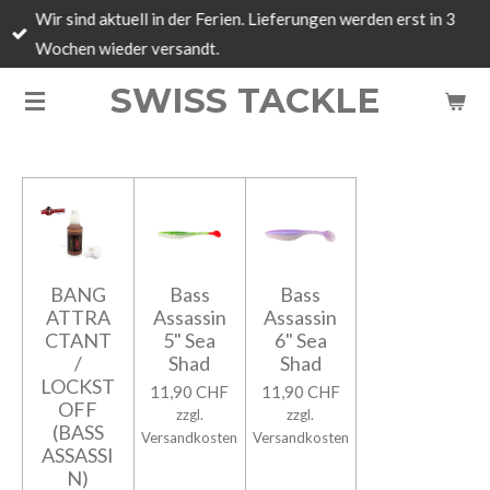
Wir sind aktuell in der Ferien. Lieferungen werden erst in 3
Zum
Wochen wieder versandt.
Hauptinhalt
springen
SWISS TACKLE
BANG
Bass
Bass
ATTRA
Assassin
Assassin
CTANT
5" Sea
6" Sea
/
Shad
Shad
LOCKST
11,90 CHF
11,90 CHF
OFF
zzgl.
zzgl.
(BASS
Versandkosten
Versandkosten
ASSASSI
N)