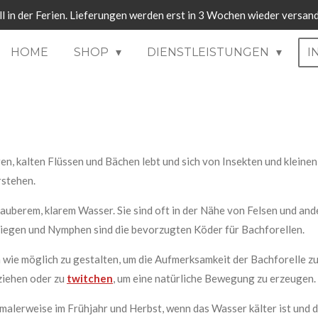
ll in der Ferien. Lieferungen werden erst in 3 Wochen wieder versand
HOME
SHOP
DIENSTLEISTUNGEN
I
ren, kalten Flüssen und Bächen lebt und sich von Insekten und kleinen
rstehen.
uberem, klarem Wasser. Sie sind oft in der Nähe von Felsen und and
liegen und Nymphen sind die bevorzugten Köder für Bachforellen.
h wie möglich zu gestalten, um die Aufmerksamkeit der Bachforelle z
ziehen oder zu
twitchen
, um eine natürliche Bewegung zu erzeugen.
malerweise im Frühjahr und Herbst, wenn das Wasser kälter ist und di