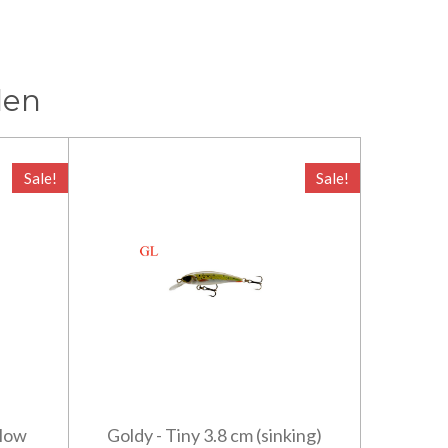
len
Sale!
Sale!
llow
Goldy - Tiny 3.8 cm (sinking)