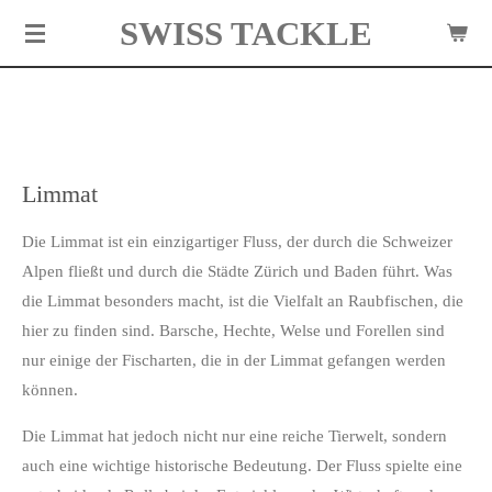
ir sind aktuell in der Ferien. Lieferungen werden erst in 3
SWISS TACKLE
Zum
ochen wieder versandt.
Hauptinhalt
springen
Limmat
Die Limmat ist ein einzigartiger Fluss, der durch die Schweizer
Alpen fließt und durch die Städte Zürich und Baden führt. Was
die Limmat besonders macht, ist die Vielfalt an Raubfischen, die
hier zu finden sind. Barsche, Hechte, Welse und Forellen sind
nur einige der Fischarten, die in der Limmat gefangen werden
können.
Die Limmat hat jedoch nicht nur eine reiche Tierwelt, sondern
auch eine wichtige historische Bedeutung. Der Fluss spielte eine