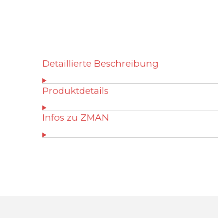
Detaillierte Beschreibung
Produktdetails
Infos zu ZMAN
B
e
w
e
r
t