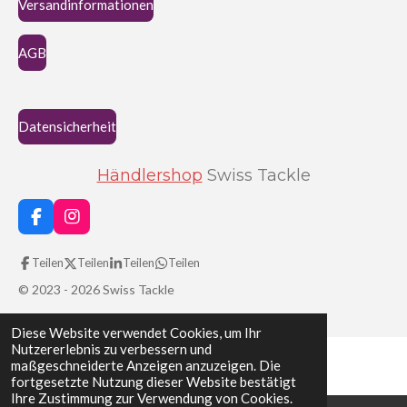
Versandinformationen
n
e
AGB
Datensicherheit
Händlershop
Swiss Tackle
F
I
a
n
c
s
Teilen
Teilen
Teilen
Teilen
e
t
b
a
© 2023 - 2026 Swiss Tackle
o
g
o
r
Diese Website verwendet Cookies, um Ihr
k
a
Nutzererlebnis zu verbessern und
m
maßgeschneiderte Anzeigen anzuzeigen. Die
fortgesetzte Nutzung dieser Website bestätigt
Ihre Zustimmung zur Verwendung von Cookies.