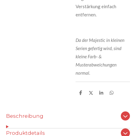
Verstärkung einfach
entfernen.
Da der Majestic in kleinen
Serien gefertig wird, sind
kleine Farb- &
Musterabweichungen
normal.
T
T
T
T
e
e
e
e
i
i
i
i
l
l
l
l
e
e
e
e
Beschreibung
n
n
n
n
Produktdetails