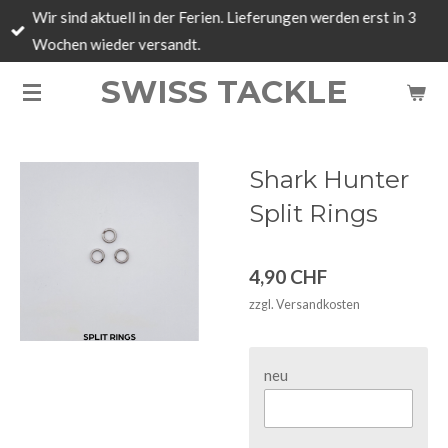
Wir sind aktuell in der Ferien. Lieferungen werden erst in 3
Zum
Wochen wieder versandt.
Hauptinhalt
springen
SWISS TACKLE
Shark Hunter
Split Rings
4,90 CHF
zzgl. Versandkosten
neu