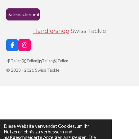
Datensicherheit
Händlershop
Swiss Tackle
F
I
a
n
c
s
Teilen
Teilen
Teilen
Teilen
e
t
b
a
© 2023 - 2026 Swiss Tackle
o
g
o
r
k
a
m
Diese Website verwendet Cookies, um Ihr
Nutzererlebnis zu verbessern und
maßgeschneiderte Anzeigen anzuzeigen. Die