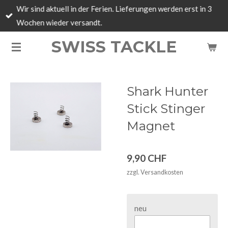
Wir sind aktuell in der Ferien. Lieferungen werden erst in 3
Zum
Wochen wieder versandt.
Hauptinhalt
springen
SWISS TACKLE
Shark Hunter
Stick Stinger
Magnet
9,90 CHF
zzgl. Versandkosten
neu