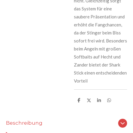
nicht. Gleichzeitig sorgt
das System für eine
saubere Präsentation und
erhöht die Fangchancen,
da der Stinger beim Biss
sofort frei wird. Besonders
beim Angeln mit großen
Softbaits auf Hecht und
Zander bietet der Shark
Stick einen entscheidenden
Vorteil
T
T
T
T
e
e
e
e
i
i
i
i
l
l
l
l
e
e
e
e
Beschreibung
n
n
n
n