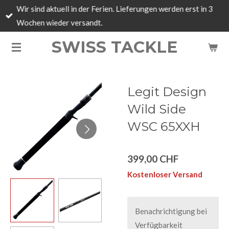
Wir sind aktuell in der Ferien. Lieferungen werden erst in 3
Zum
Wochen wieder versandt.
Hauptinhalt
springen
SWISS TACKLE
Legit Design
Wild Side
WSC 65XXH
399,00 CHF
Kostenloser Versand
Benachrichtigung bei
Verfügbarkeit