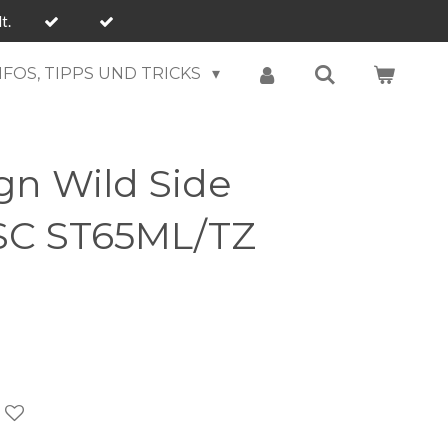
t.
NFOS, TIPPS UND TRICKS
gn Wild Side
SC ST65ML/TZ