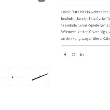
Diese Rute ist ein wahres Mei
beeindruckender Manövrierfähig
fesselnde Cover-Spiele gemach
Würmern, zarten Cover-Jigs, 
an den Fang wagst, diese Rute 
T
T
T
e
e
e
i
i
i
l
l
l
e
e
e
n
n
n