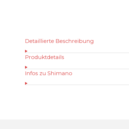
Detaillierte Beschreibung
Produktdetails
Infos zu Shimano
B
e
w
e
r