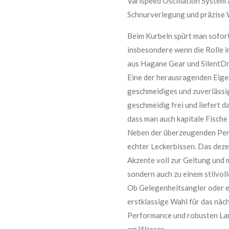
Varispeed Oscillation System 
Schnurverlegung und präzise
Beim Kurbeln spürt man sofort
insbesondere wenn die Rolle im
aus Hagane Gear und SilentDr
Eine der herausragenden Eigen
geschmeidiges und zuverlässi
geschmeidig frei und liefert 
dass man auch kapitale Fische
Neben der überzeugenden Perf
echter Leckerbissen. Das dez
Akzente voll zur Geltung und m
sondern auch zu einem stilvol
Ob Gelegenheitsangler oder er
erstklassige Wahl für das nä
Performance und robusten Lang