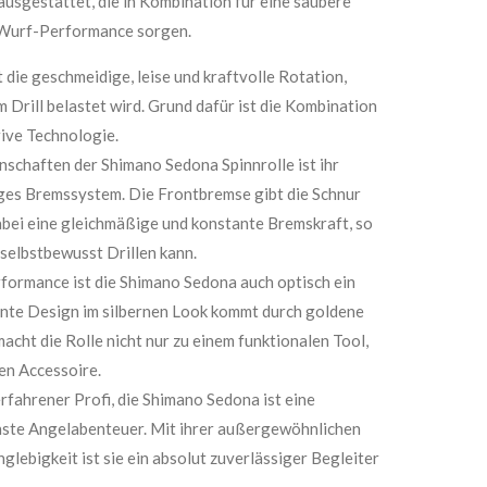
ausgestattet, die in Kombination für eine saubere
 Wurf-Performance sorgen.
 die geschmeidige, leise und kraftvolle Rotation,
 Drill belastet wird. Grund dafür ist die Kombination
ive Technologie.
schaften der Shimano Sedona Spinnrolle ist ihr
ges Bremssystem. Die Frontbremse gibt die Schnur
dabei eine gleichmäßige und konstante Bremskraft, so
 selbstbewusst Drillen kann.
ormance ist die Shimano Sedona auch optisch ein
ente Design im silbernen Look kommt durch goldene
acht die Rolle nicht nur zu einem funktionalen Tool,
len Accessoire.
fahrener Profi, die Shimano Sedona ist eine
chste Angelabenteuer. Mit ihrer außergewöhnlichen
lebigkeit ist sie ein absolut zuverlässiger Begleiter