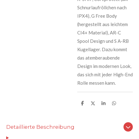
Schnurlaufröllchen nach
IPX4), G Free Body
(hergestellt aus leichtem
CI4+ Material), AR-C
Spool Design und S A-RB
Kugellager. Dazu kommt
das atemberaubende
Design im modernen Look,
das sich mit jeder High-End
Rolle messen kann.
T
T
T
T
e
e
e
e
i
i
i
i
l
l
l
l
e
e
e
e
Detaillierte Beschreibung
n
n
n
n