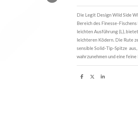
Die Legit Design Wild Side WH
Bereich des Finesse-Fischens k
leichten Ausführung (L), bietet
leichteren Ködern. Die Rute z
sensible Solid-Tip-Spitze aus,
wahrzunehmen und eine feine 
T
T
T
e
e
e
i
i
i
l
l
l
e
e
e
n
n
n