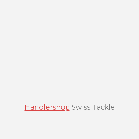
n
Händlershop
Swiss Tackle