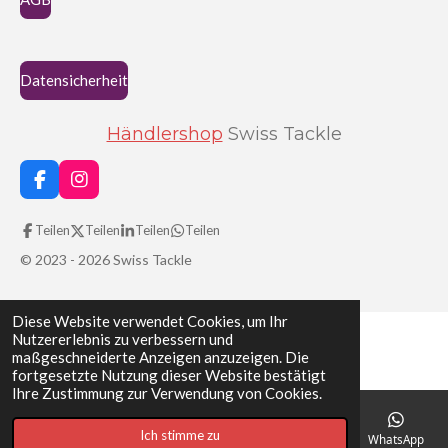
Datensicherheit
Händlershop
Swiss Tackle
F
I
a
n
c
s
Teilen
Teilen
Teilen
Teilen
e
t
b
a
© 2023 - 2026 Swiss Tackle
o
g
o
r
k
a
Diese Website verwendet Cookies, um Ihr
m
Nutzererlebnis zu verbessern und
maßgeschneiderte Anzeigen anzuzeigen. Die
fortgesetzte Nutzung dieser Website bestätigt
Ihre Zustimmung zur Verwendung von Cookies.
Ich stimme zu
E-Mail
Telefon
Karte
WhatsApp