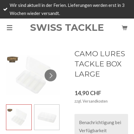
Wir sind aktuell in der Ferien. Lieferungen werden erst in 3
Zum
Wochen wieder versandt.
Hauptinhalt
springen
SWISS TACKLE
CAMO LURES
TACKLE BOX
LARGE
14,90 CHF
zzgl. Versandkosten
Benachrichtigung bei
Verfügbarkeit