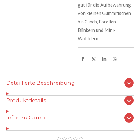
gut für die Aufbewahrung
von kleinen Gummifischen
bis 2 inch, Forellen-
Blinkern und Mini-
Wobblern.
T
T
T
T
e
e
e
e
i
i
i
i
l
l
l
l
e
e
e
e
Detaillierte Beschreibung
n
n
n
n
Produktdetails
Infos zu Camo
B
1
2
3
4
5
B