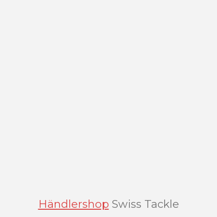
s
e
n
d
e
n
Händlershop
Swiss Tackle