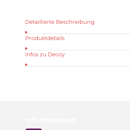
Detaillierte Beschreibung
Produktdetails
Infos zu Decoy
B
e
w
e
r
t
Informationen
u
n