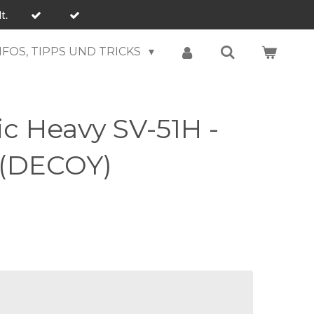
t.
NFOS, TIPPS UND TRICKS
c Heavy SV-51H -
g (DECOY)