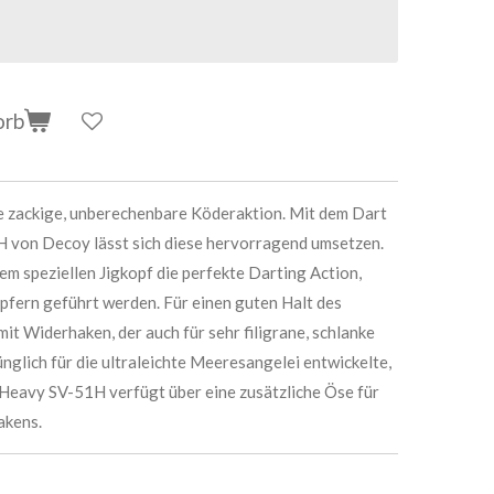
orb
ne zackige, unberechenbare Köderaktion. Mit dem Dart
 von Decoy lässt sich diese hervorragend umsetzen.
dem speziellen Jigkopf die perfekte Darting Action,
upfern geführt werden. Für einen guten Halt des
it Widerhaken, der auch für sehr filigrane, schlanke
nglich für die ultraleichte Meeresangelei entwickelte,
Heavy SV-51H verfügt über eine zusätzliche Öse für
akens.