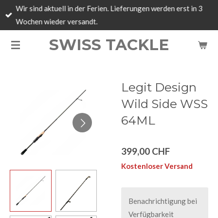
Wir sind aktuell in der Ferien. Lieferungen werden erst in 3
Zum
Wochen wieder versandt.
Hauptinhalt
springen
SWISS TACKLE
Legit Design
Wild Side WSS
64ML
399,00 CHF
Kostenloser Versand
Benachrichtigung bei
Verfügbarkeit