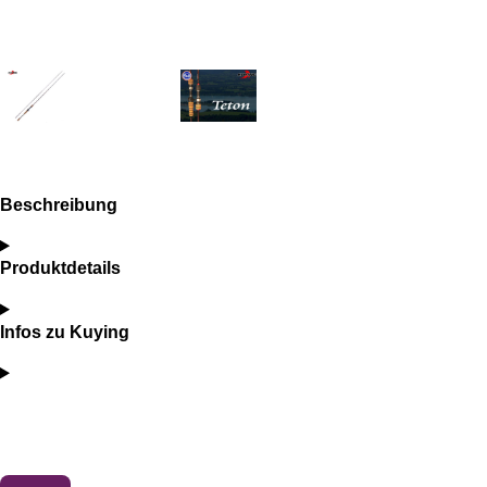
Beschreibung
Produktdetails
Infos zu Kuying
B
e
w
Informationen
e
r