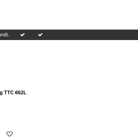
andt.
ng TTC 662L