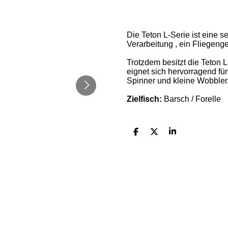
Die Teton L-Serie ist eine 
Verarbeitung , ein Fliegeng
Trotzdem besitzt die Teton 
eignet sich hervorragend fü
Spinner und kleine Wobbler
Zielfisch:
Barsch / Forelle
T
T
T
e
e
e
i
i
i
l
l
l
e
e
e
n
n
n