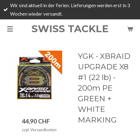
Wir sind aktuell in der Ferien. Lieferungen werden erst in 3
Zum
Wochen wieder versandt.
Hauptinhalt
springen
SWISS TACKLE
YGK - XBRAID
UPGRADE X8
#1 (22 lb) -
200m PE
GREEN +
WHITE
MARKING
44,90 CHF
zzgl. Versandkosten