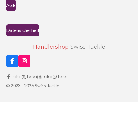
AGB
Datensicherheit
Händlershop
Swiss Tackle
F
I
a
n
c
s
Teilen
Teilen
Teilen
Teilen
e
t
b
a
© 2023 - 2026 Swiss Tackle
o
g
o
r
k
a
m