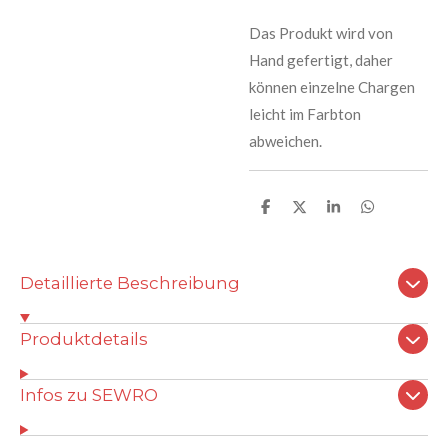
Das Produkt wird von
Hand gefertigt, daher
können einzelne Chargen
leicht im Farbton
abweichen.
T
T
T
T
e
e
e
e
i
i
i
i
l
l
l
l
e
e
e
e
Detaillierte Beschreibung
n
n
n
n
Produktdetails
Infos zu SEWRO