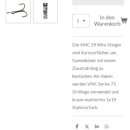
In den
Warenkorb
Die VMC 19 Wire Stinger
sind Kurzvorfächer, um
Gummiköder mit einem
Zusatzdriling zu
bestücken. Als Haken
werden VMC Series 75
Drillinge verwendet und
braun-mattiertes 1x19
Stahlvorfach.
T
T
T
T