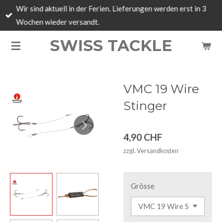
Wir sind aktuell in der Ferien. Lieferungen werden erst in 3
Zum
Wochen wieder versandt.
Hauptinhalt
springen
SWISS TACKLE
VMC 19 Wire
Stinger
4,90 CHF
zzgl. Versandkosten
Grösse