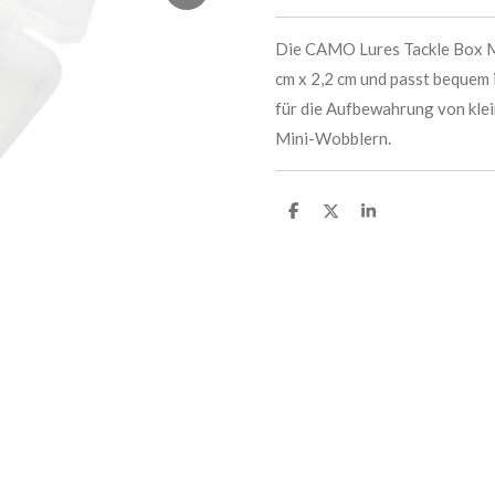
Die CAMO Lures Tackle Box Mi
cm x 2,2 cm und passt bequem 
für die Aufbewahrung von klei
Mini-Wobblern.
T
T
T
e
e
e
i
i
i
l
l
l
e
e
e
n
n
n