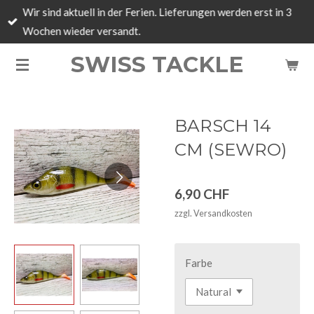
Wir sind aktuell in der Ferien. Lieferungen werden erst in 3
Zum
Wochen wieder versandt.
Hauptinhalt
springen
SWISS TACKLE
BARSCH 14
CM (SEWRO)
6,90 CHF
zzgl. Versandkosten
Farbe