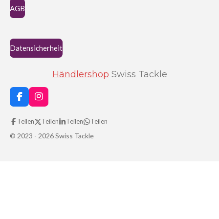
AGB
Datensicherheit
Händlershop
Swiss Tackle
F
I
a
n
c
s
Teilen
Teilen
Teilen
Teilen
e
t
b
a
© 2023 - 2026 Swiss Tackle
o
g
o
r
k
a
m