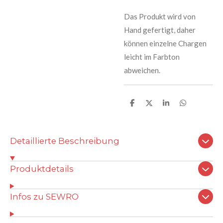
Das Produkt wird von
Hand gefertigt, daher
können einzelne Chargen
leicht im Farbton
abweichen.
T
T
T
T
e
e
e
e
i
i
i
i
l
l
l
l
e
e
e
e
Detaillierte Beschreibung
n
n
n
n
Produktdetails
Infos zu SEWRO