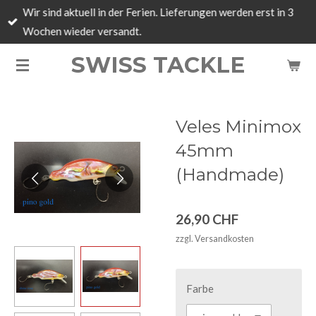
Wir sind aktuell in der Ferien. Lieferungen werden erst in 3
Zum
Wochen wieder versandt.
Hauptinhalt
springen
SWISS TACKLE
Veles Minimox
45mm
(Handmade)
26,90 CHF
zzgl. Versandkosten
Farbe