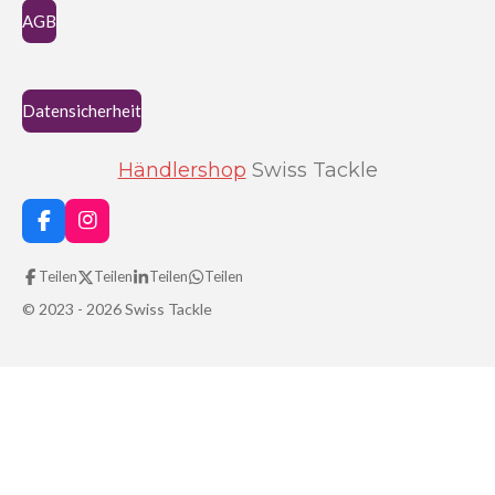
e
AGB
Datensicherheit
Händlershop
Swiss Tackle
F
I
a
n
c
s
Teilen
Teilen
Teilen
Teilen
e
t
b
a
© 2023 - 2026 Swiss Tackle
o
g
o
r
k
a
m