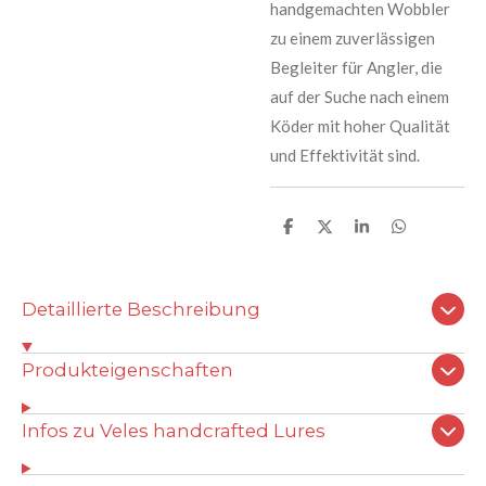
handgemachten Wobbler
zu einem zuverlässigen
Begleiter für Angler, die
auf der Suche nach einem
Köder mit hoher Qualität
und Effektivität sind.
T
T
T
T
e
e
e
e
i
i
i
i
l
l
l
l
e
e
e
e
Detaillierte Beschreibung
n
n
n
n
Produkteigenschaften
Infos zu Veles handcrafted Lures