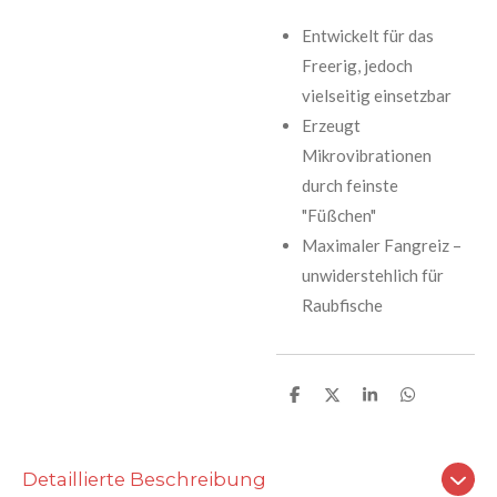
Entwickelt für das
Freerig, jedoch
vielseitig einsetzbar
Erzeugt
Mikrovibrationen
durch feinste
"Füßchen"
Maximaler Fangreiz –
unwiderstehlich für
Raubfische
T
T
T
T
e
e
e
e
i
i
i
i
l
l
l
l
e
e
e
e
Detaillierte Beschreibung
n
n
n
n