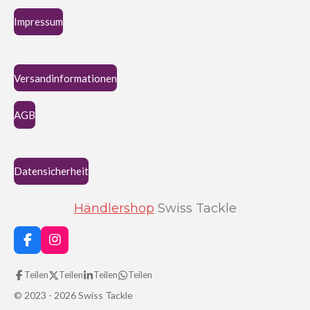
S
Impressum
t
e
r
Versandinformationen
n
e
AGB
Datensicherheit
Händlershop
Swiss Tackle
F
I
a
n
c
s
Teilen
Teilen
Teilen
Teilen
e
t
b
a
© 2023 - 2026 Swiss Tackle
o
g