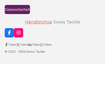
Datensicherheit
Händlershop
Swiss Tackle
F
I
a
n
c
s
Teilen
Teilen
Teilen
Teilen
e
t
b
a
© 2023 - 2026 Swiss Tackle
o
g
o
r
k
a
m