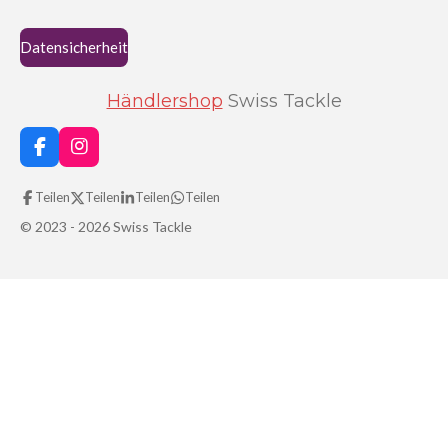
Datensicherheit
Händlershop
Swiss Tackle
F
I
a
n
c
s
Teilen
Teilen
Teilen
Teilen
e
t
b
a
© 2023 - 2026 Swiss Tackle
o
g
o
r
k
a
m