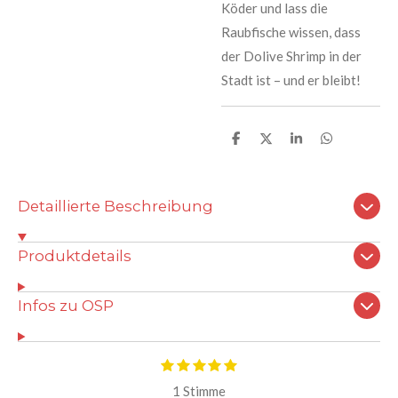
Köder und lass die
Raubfische wissen, dass
der Dolive Shrimp in der
Stadt ist – und er bleibt!
T
T
T
T
e
e
e
e
i
i
i
i
l
l
l
l
e
e
e
e
Detaillierte Beschreibung
n
n
n
n
Produktdetails
Infos zu OSP
B
1
2
3
4
5
B
S
S
S
S
S
e
e
1 Stimme
t
t
t
t
t
w