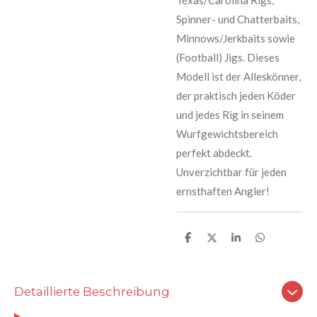
Spinner- und Chatterbaits,
Minnows/Jerkbaits sowie
(Football) Jigs. Dieses
Modell ist der Alleskönner,
der praktisch jeden Köder
und jedes Rig in seinem
Wurfgewichtsbereich
perfekt abdeckt.
Unverzichtbar für jeden
ernsthaften Angler!
T
T
T
T
e
e
e
e
i
i
i
i
l
l
l
l
e
e
e
e
Detaillierte Beschreibung
n
n
n
n