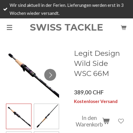
Wir sind aktuell in der Ferien. Lieferungen werden erst in 3
Zum
Wochen wieder versandt.
Hauptinhalt
springen
SWISS TACKLE
Legit Design
Wild Side
WSC 66M
389,00 CHF
Kostenloser Versand
In den
Warenkorb