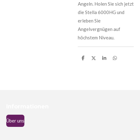
Angeln. Holen Sie sich jetzt
die Stella 6000HG und
erleben Sie
Angelvergnügen auf
höchstem Niveau.
T
T
T
T
e
e
e
e
i
i
i
i
l
l
l
l
e
e
e
e
n
n
n
n
Informationen
Über uns