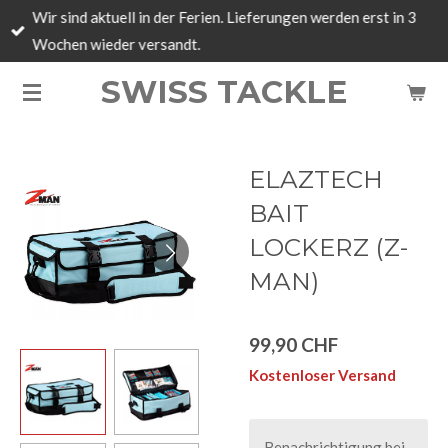
Wir sind aktuell in der Ferien. Lieferungen werden erst in 3
Zum
Wochen wieder versandt.
Hauptinhalt
springen
SWISS TACKLE
ELAZTECH
BAIT
LOCKERZ (Z-
MAN)
99,90 CHF
Kostenloser Versand
Benachrichtigung bei