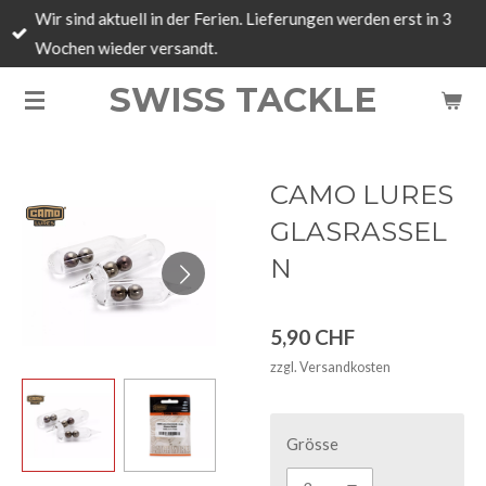
Wir sind aktuell in der Ferien. Lieferungen werden erst in 3
Zum
Wochen wieder versandt.
Hauptinhalt
springen
SWISS TACKLE
CAMO LURES
GLASRASSEL
N
5,90 CHF
zzgl. Versandkosten
Grösse