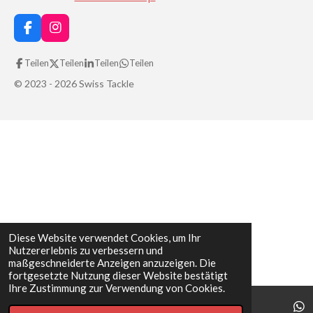
F
I
a
n
c
s
Teilen
Teilen
Teilen
Teilen
e
t
b
a
© 2023 - 2026 Swiss Tackle
o
g
o
r
k
a
m
Diese Website verwendet Cookies, um Ihr
Nutzererlebnis zu verbessern und
maßgeschneiderte Anzeigen anzuzeigen. Die
fortgesetzte Nutzung dieser Website bestätigt
Ihre Zustimmung zur Verwendung von Cookies.