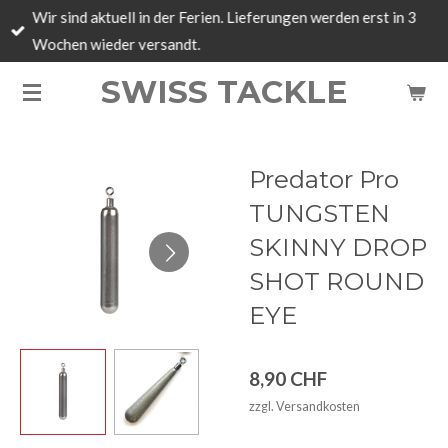
Wir sind aktuell in der Ferien. Lieferungen werden erst in 3
Zum
Wochen wieder versandt.
Hauptinhalt
springen
SWISS TACKLE
Predator Pro
TUNGSTEN
SKINNY DROP
SHOT ROUND
EYE
8,90 CHF
zzgl. Versandkosten