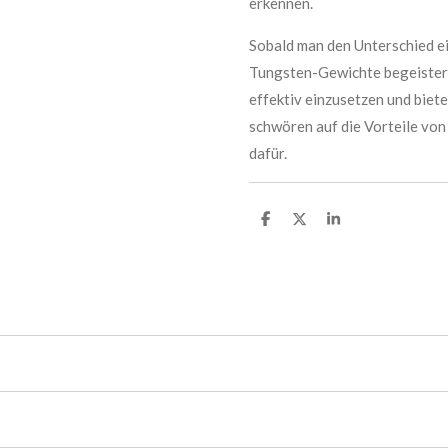
erkennen.
Sobald man den Unterschied ei
Tungsten-Gewichte begeistert 
effektiv einzusetzen und biet
schwören auf die Vorteile vo
dafür.
T
T
T
e
e
e
i
i
i
l
l
l
e
e
e
n
n
n