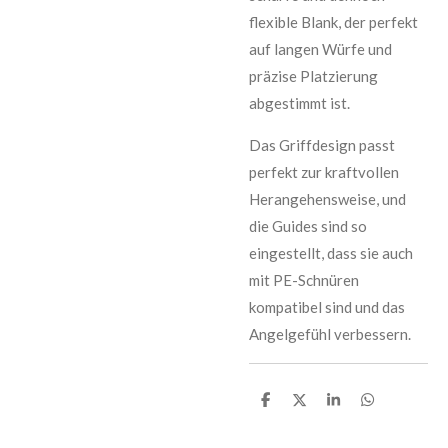
flexible Blank, der perfekt
auf langen Würfe und
präzise Platzierung
abgestimmt ist.
Das Griffdesign passt
perfekt zur kraftvollen
Herangehensweise, und
die Guides sind so
eingestellt, dass sie auch
mit PE-Schnüren
kompatibel sind und das
Angelgefühl verbessern.
T
T
T
T
e
e
e
e
i
i
i
i