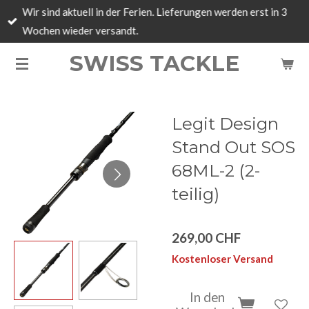
Wir sind aktuell in der Ferien. Lieferungen werden erst in 3
Zum
Wochen wieder versandt.
Hauptinhalt
springen
SWISS TACKLE
Legit Design
Stand Out SOS
68ML-2 (2-
teilig)
269,00 CHF
Kostenloser Versand
In den