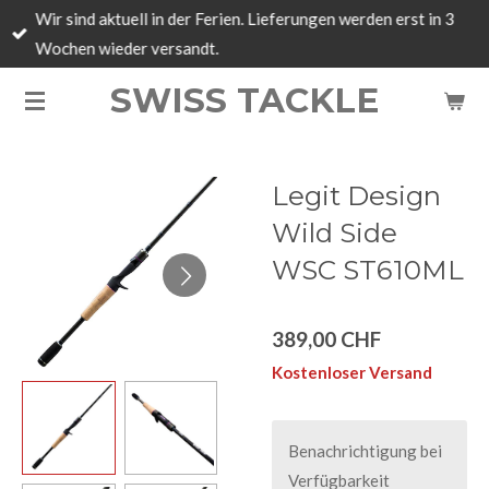
Wir sind aktuell in der Ferien. Lieferungen werden erst in 3
Zum
Wochen wieder versandt.
Hauptinhalt
springen
SWISS TACKLE
Legit Design
Wild Side
WSC ST610ML
389,00 CHF
Kostenloser Versand
Benachrichtigung bei
Verfügbarkeit