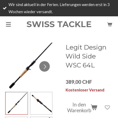
Wir sind aktuell in der Ferien. Lieferungen werden erst in 3
Zum
Wochen wieder versandt.
Hauptinhalt
springen
SWISS TACKLE
Legit Design
Wild Side
WSC 64L
389,00 CHF
Kostenloser Versand
In den
Warenkorb