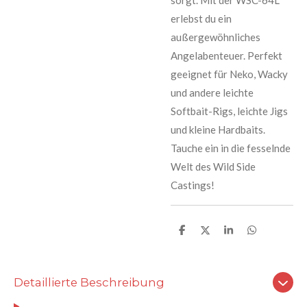
erlebst du ein
außergewöhnliches
Angelabenteuer. Perfekt
geeignet für Neko, Wacky
und andere leichte
Softbait-Rigs, leichte Jigs
und kleine Hardbaits.
Tauche ein in die fesselnde
Welt des Wild Side
Castings!
T
T
T
T
e
e
e
e
i
i
i
i
l
l
l
l
e
e
e
e
Detaillierte Beschreibung
n
n
n
n