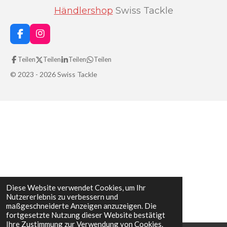
Händlershop
Swiss Tackle
F
I
a
n
c
s
Teilen
Teilen
Teilen
Teilen
e
t
b
a
© 2023 - 2026 Swiss Tackle
o
g
o
r
k
a
m
Diese Website verwendet Cookies, um Ihr
Nutzererlebnis zu verbessern und
maßgeschneiderte Anzeigen anzuzeigen. Die
fortgesetzte Nutzung dieser Website bestätigt
Ihre Zustimmung zur Verwendung von Cookies.