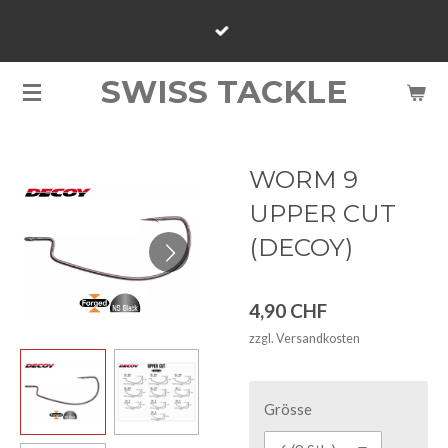
Zum
Hauptinhalt
springen
SWISS TACKLE
WORM 9
UPPER CUT
(DECOY)
4,90 CHF
zzgl. Versandkosten
Grösse