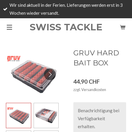
Wir sind aktuell in der Ferien. Lieferungen werden erst in 3
Zum
Wochen wieder versandt.
Hauptinhalt
springen
SWISS TACKLE
GRUV HARD
BAIT BOX
44,90 CHF
zzgl. Versandkosten
Benachrichtigung bei
Verfügbarkeit
erhalten.