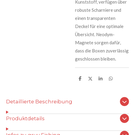
Kunststoff, verfügen über
robuste Scharniere und
einen transparenten
Deckel für eine optimale
Übersicht. Neodym-
Magnete sorgen dafür,
dass die Boxen zuverlässig
geschlossen bleiben.
T
T
T
T
e
e
e
e
i
i
i
i
l
l
l
l
e
e
e
e
Detaillierte Beschreibung
n
n
n
n
Produktdetails